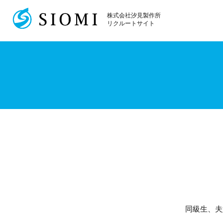
株式会社汐見製作所
株式会社汐見製作所
リクルートサイト
同級生、夫