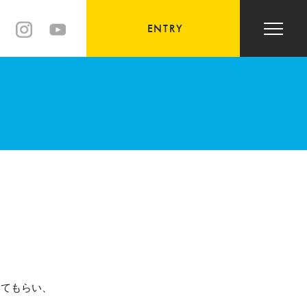
メ
ニ
ENTRY
ュ
ー
を
開
閉
す
る
してもらい、