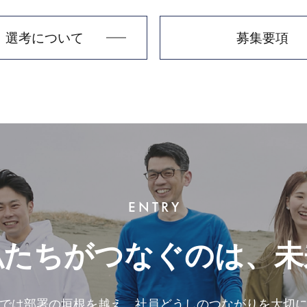
選考について
募集要項
ENTRY
たちがつなぐのは、
未
では部署の垣根を越え、
社員どうしのつながりを大切