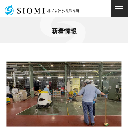
メ
ニ
株式会社 汐見製作所
株式会社 汐見製作所
ュ
ー
を
開
新着情報
閉
す
る