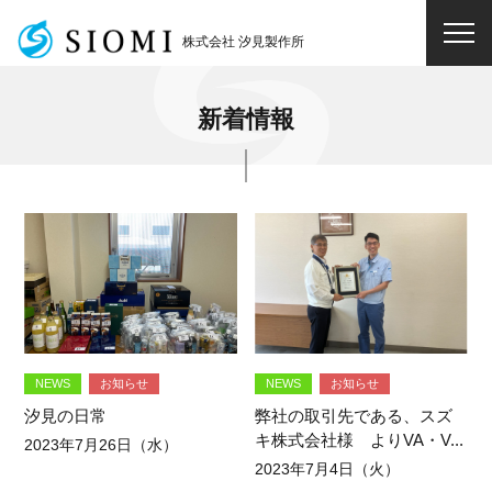
メ
ニ
株式会社 汐見製作所
株式会社 汐見製作所
ュ
ー
を
開
新着情報
閉
す
る
NEWS
お知らせ
NEWS
お知らせ
汐見の日常
弊社の取引先である、スズ
キ株式会社様 よりVA・V...
2023年7月26日（水）
2023年7月4日（火）